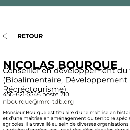
RETOUR
NICOLAS BOURQUE
Conseiller en développement du t
(Bioalimentaire, Développement s
Récréotourisme)
450-621-5546 poste 210
nbourque@mrc-tdb.org
Monsieur Bourque est titulaire d’une maîtrise en histoi
et d’une maîtrise en aménagement du territoire spécial
agricoles. Il a travaillé au sein de diverses organisati
vingtaine d’années, occupant des rôles dans les doma